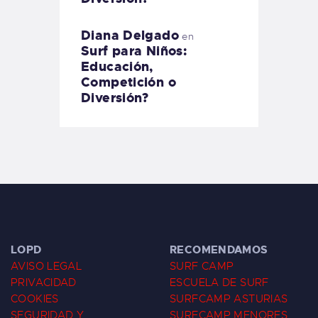
Diana Delgado
en
Surf para Niños:
Educación,
Competición o
Diversión?
LOPD
RECOMENDAMOS
AVISO LEGAL
SURF CAMP
PRIVACIDAD
ESCUELA DE SURF
COOKIES
SURFCAMP ASTURIAS
SEGURIDAD Y
SURFCAMP MENORES