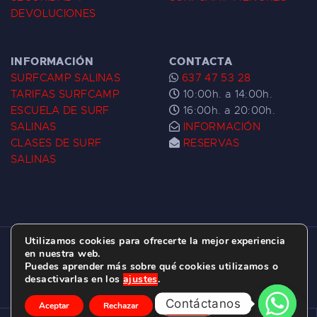
DEVOLUCIONES
INFORMACIÓN
CONTACTA
SURFCAMP SALINAS
637 47 53 28
TARIFAS SURFCAMP
10:00h. a 14:00h.
ESCUELA DE SURF
16:00h. a 20:00h.
SALINAS
INFORMACIÓN
CLASES DE SURF
RESERVAS
SALINAS
Utilizamos cookies para ofrecerte la mejor experiencia
ESCUELA DE SURF LAS DUNAS ©
2026.
en nuestra web.
Puedes aprender más sobre qué cookies utilizamos o
C/ BERNARDO ÁLVAREZ GALAN 1, SALINAS
desactivarlas en los
ajustes
.
(ASTURIAS)
Contáctanos
Aceptar
Rechazar
Ajustes