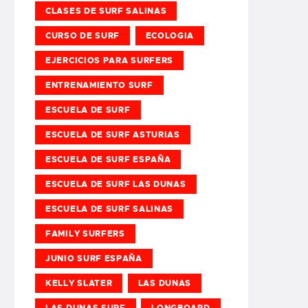
CLASES DE SURF SALINAS
CURSO DE SURF
ECOLOGIA
EJERCICIOS PARA SURFERS
ENTRENAMIENTO SURF
ESCUELA DE SURF
ESCUELA DE SURF ASTURIAS
ESCUELA DE SURF ESPAÑA
ESCUELA DE SURF LAS DUNAS
ESCUELA DE SURF SALINAS
FAMILY SURFERS
JUNIO SURF ESPAÑA
KELLY SLATER
LAS DUNAS
LAS DUNAS SURF
LONGBOARD