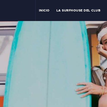
I
INICIO
LA SURFHOUSE DEL CLUB
T
L
C
S
C
H
E
A