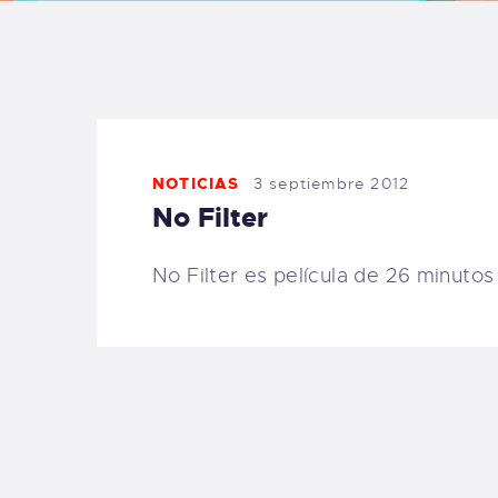
B
F
C
NOTICIAS
3 septiembre 2012
No Filter
No Filter es película de 26 minuto
T
S
W
P