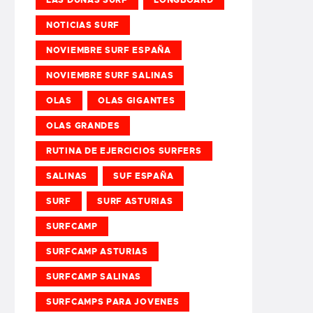
NOTICIAS SURF
NOVIEMBRE SURF ESPAÑA
NOVIEMBRE SURF SALINAS
OLAS
OLAS GIGANTES
OLAS GRANDES
RUTINA DE EJERCICIOS SURFERS
SALINAS
SUF ESPAÑA
SURF
SURF ASTURIAS
SURFCAMP
SURFCAMP ASTURIAS
SURFCAMP SALINAS
SURFCAMPS PARA JOVENES