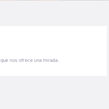
LOG
AQ
ONTACTO
CARRITO
s que nos ofrece una mirada…
IENDA FAMILY
URFERS
EBCAM SALINAS
EDIDOS