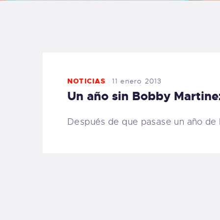
B
F
C
NOTICIAS
11 enero 2013
Un año sin Bobby Martinez
Después de que pasase un año de l
T
S
W
P