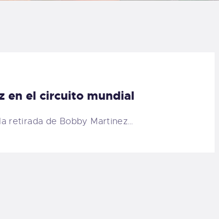
LOG
AQ
ONTACTO
 en el circuito mundial
CARRITO
a retirada de Bobby Martinez…
IENDA FAMILY
URFERS
EBCAM SALINAS
EDIDOS