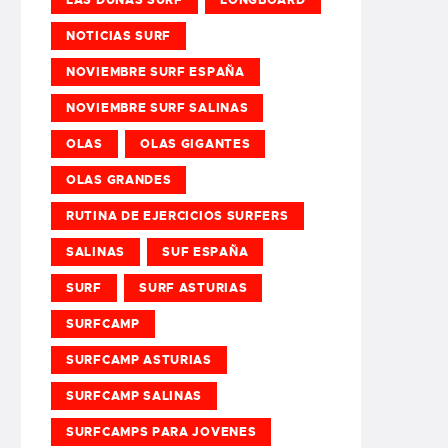
NOTICIAS SURF
NOVIEMBRE SURF ESPAÑA
NOVIEMBRE SURF SALINAS
OLAS
OLAS GIGANTES
OLAS GRANDES
RUTINA DE EJERCICIOS SURFERS
SALINAS
SUF ESPAÑA
SURF
SURF ASTURIAS
SURFCAMP
SURFCAMP ASTURIAS
SURFCAMP SALINAS
SURFCAMPS PARA JOVENES