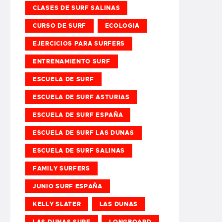
CLASES DE SURF SALINAS
CURSO DE SURF
ECOLOGIA
EJERCICIOS PARA SURFERS
ENTRENAMIENTO SURF
ESCUELA DE SURF
ESCUELA DE SURF ASTURIAS
ESCUELA DE SURF ESPAÑA
ESCUELA DE SURF LAS DUNAS
ESCUELA DE SURF SALINAS
FAMILY SURFERS
JUNIO SURF ESPAÑA
KELLY SLATER
LAS DUNAS
LAS DUNAS SURF
LONGBOARD