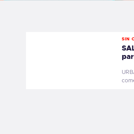
B
F
SIN 
C
SAL
par
URBA
T
come
S
W
P