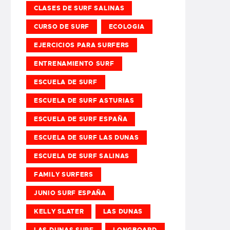
CLASES DE SURF SALINAS
CURSO DE SURF
ECOLOGIA
EJERCICIOS PARA SURFERS
ENTRENAMIENTO SURF
ESCUELA DE SURF
ESCUELA DE SURF ASTURIAS
ESCUELA DE SURF ESPAÑA
ESCUELA DE SURF LAS DUNAS
ESCUELA DE SURF SALINAS
FAMILY SURFERS
JUNIO SURF ESPAÑA
KELLY SLATER
LAS DUNAS
LAS DUNAS SURF
LONGBOARD