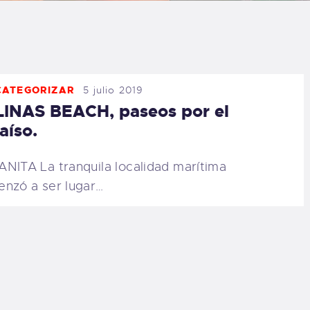
LOG
AQ
CATEGORIZAR
5 julio 2019
ONTACTO
INAS BEACH, paseos por el
aíso.
CARRITO
NITA La tranquila localidad marítima
IENDA FAMILY
nzó a ser lugar…
URFERS
EBCAM SALINAS
EDIDOS