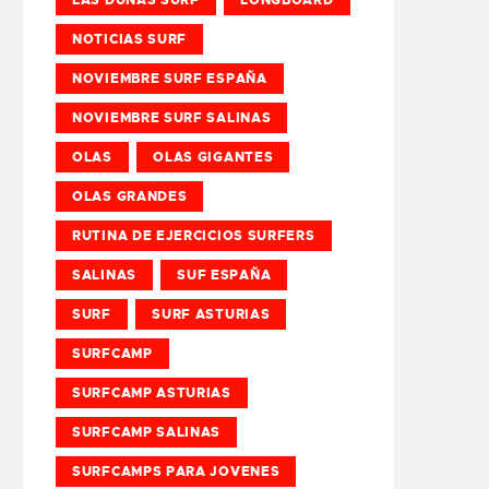
NOTICIAS SURF
NOVIEMBRE SURF ESPAÑA
NOVIEMBRE SURF SALINAS
OLAS
OLAS GIGANTES
OLAS GRANDES
RUTINA DE EJERCICIOS SURFERS
SALINAS
SUF ESPAÑA
SURF
SURF ASTURIAS
SURFCAMP
SURFCAMP ASTURIAS
SURFCAMP SALINAS
SURFCAMPS PARA JOVENES