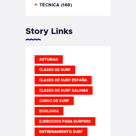
TÉCNICA
(168)
Story Links
ASTURIAS
CLASES DE SURF
CLASES DE SURF ESPAÑA
CLASES DE SURF SALINAS
CURSO DE SURF
ECOLOGIA
EJERCICIOS PARA SURFERS
ENTRENAMIENTO SURF