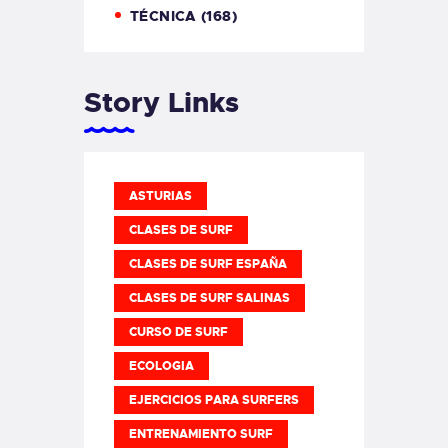
TÉCNICA
(168)
Story Links
ASTURIAS
CLASES DE SURF
CLASES DE SURF ESPAÑA
CLASES DE SURF SALINAS
CURSO DE SURF
ECOLOGIA
EJERCICIOS PARA SURFERS
ENTRENAMIENTO SURF