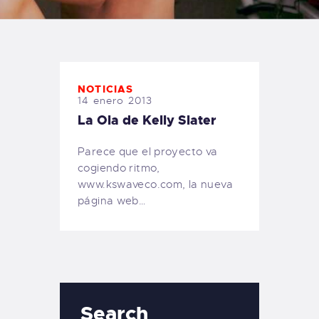
TIENDA FAMILY SURFERS
WEBCAM SALINAS
PEDIDOS
NOTICIAS
14 enero 2013
La Ola de Kelly Slater
Parece que el proyecto va
cogiendo ritmo,
www.kswaveco.com, la nueva
página web…
Search