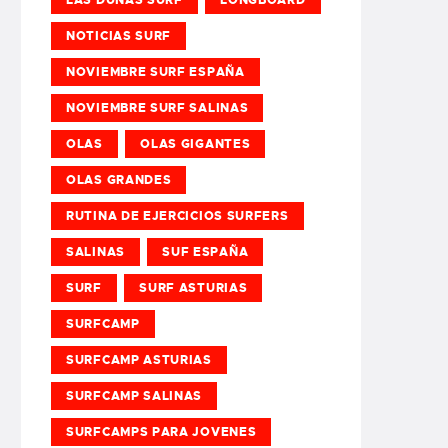
NOTICIAS SURF
NOVIEMBRE SURF ESPAÑA
NOVIEMBRE SURF SALINAS
OLAS
OLAS GIGANTES
OLAS GRANDES
RUTINA DE EJERCICIOS SURFERS
SALINAS
SUF ESPAÑA
SURF
SURF ASTURIAS
SURFCAMP
SURFCAMP ASTURIAS
SURFCAMP SALINAS
SURFCAMPS PARA JOVENES