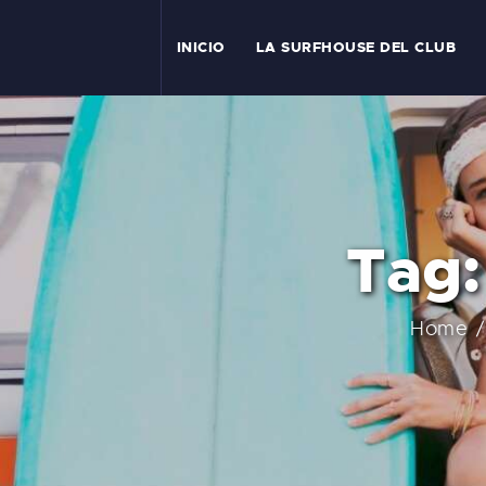
I
INICIO
LA SURFHOUSE DEL CLUB
T
L
C
Tag:
S
C
Home
E
A