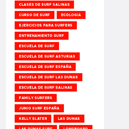
CLASES DE SURF SALINAS
CURSO DE SURF
ECOLOGIA
EJERCICIOS PARA SURFERS
ENTRENAMIENTO SURF
ESCUELA DE SURF
ESCUELA DE SURF ASTURIAS
ESCUELA DE SURF ESPAÑA
ESCUELA DE SURF LAS DUNAS
ESCUELA DE SURF SALINAS
FAMILY SURFERS
JUNIO SURF ESPAÑA
KELLY SLATER
LAS DUNAS
LAS DUNAS SURF
LONGBOARD