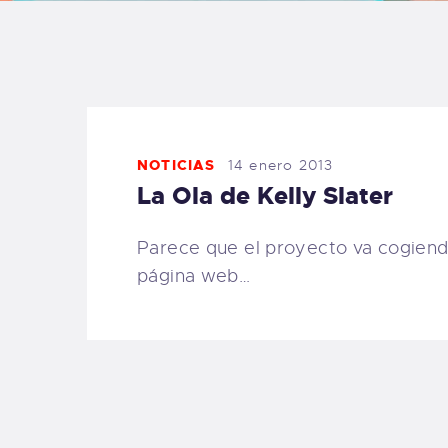
B
F
C
NOTICIAS
14 enero 2013
La Ola de Kelly Slater
Parece que el proyecto va cogien
T
página web…
S
W
P