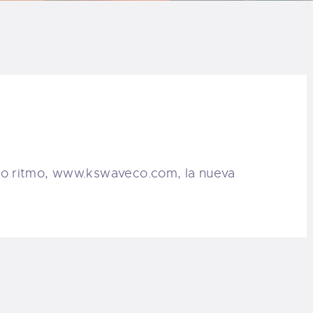
LOG
AQ
ONTACTO
CARRITO
do ritmo, www.kswaveco.com, la nueva
IENDA FAMILY
URFERS
EBCAM SALINAS
EDIDOS