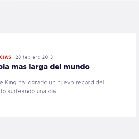
LOG
AQ
ONTACTO
CIAS
28 febrero 2013
CARRITO
ola mas larga del mundo
IENDA FAMILY
e King ha logrado un nuevo record del
o surfeando una ola…
URFERS
EBCAM SALINAS
EDIDOS