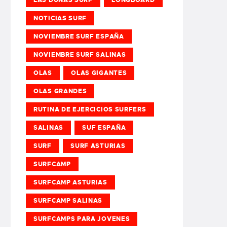
NOTICIAS SURF
NOVIEMBRE SURF ESPAÑA
NOVIEMBRE SURF SALINAS
OLAS
OLAS GIGANTES
OLAS GRANDES
RUTINA DE EJERCICIOS SURFERS
SALINAS
SUF ESPAÑA
SURF
SURF ASTURIAS
SURFCAMP
SURFCAMP ASTURIAS
SURFCAMP SALINAS
SURFCAMPS PARA JOVENES