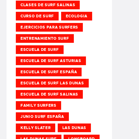
CLASES DE SURF SALINAS
CURSO DE SURF
ECOLOGIA
EJERCICIOS PARA SURFERS
ENTRENAMIENTO SURF
ESCUELA DE SURF
ESCUELA DE SURF ASTURIAS
ESCUELA DE SURF ESPAÑA
ESCUELA DE SURF LAS DUNAS
ESCUELA DE SURF SALINAS
FAMILY SURFERS
JUNIO SURF ESPAÑA
KELLY SLATER
LAS DUNAS
LAS DUNAS SURF
LONGBOARD