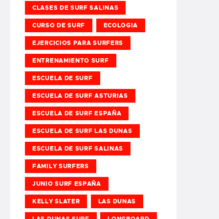
CLASES DE SURF SALINAS
CURSO DE SURF
ECOLOGIA
EJERCICIOS PARA SURFERS
ENTRENAMIENTO SURF
ESCUELA DE SURF
ESCUELA DE SURF ASTURIAS
ESCUELA DE SURF ESPAÑA
ESCUELA DE SURF LAS DUNAS
ESCUELA DE SURF SALINAS
FAMILY SURFERS
JUNIO SURF ESPAÑA
KELLY SLATER
LAS DUNAS
LAS DUNAS SURF
LONGBOARD