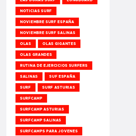
NOTICIAS SURF
NOVIEMBRE SURF ESPAÑA
NOVIEMBRE SURF SALINAS
OLAS
OLAS GIGANTES
OLAS GRANDES
RUTINA DE EJERCICIOS SURFERS
SALINAS
SUF ESPAÑA
SURF
SURF ASTURIAS
SURFCAMP
SURFCAMP ASTURIAS
SURFCAMP SALINAS
SURFCAMPS PARA JOVENES