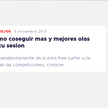
LOG
AQ
SEJOS
3 noviembre 2013
ONTACTO
o coseguir mas y mejores olas
tu sesion
CARRITO
pendientemente de si eres free surfer o te
IENDA FAMILY
an las competiciones, conocer…
URFERS
EBCAM SALINAS
EDIDOS