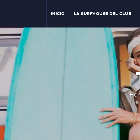
I
INICIO
LA SURFHOUSE DEL CLUB
T
L
C
S
C
Ho
E
A