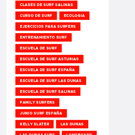
CLASES DE SURF SALINAS
CURSO DE SURF
ECOLOGIA
EJERCICIOS PARA SURFERS
ENTRENAMIENTO SURF
ESCUELA DE SURF
ESCUELA DE SURF ASTURIAS
ESCUELA DE SURF ESPAÑA
ESCUELA DE SURF LAS DUNAS
ESCUELA DE SURF SALINAS
FAMILY SURFERS
JUNIO SURF ESPAÑA
KELLY SLATER
LAS DUNAS
LAS DUNAS SURF
LONGBOARD