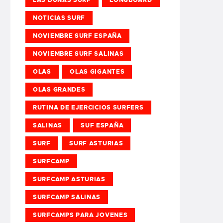
NOTICIAS SURF
NOVIEMBRE SURF ESPAÑA
NOVIEMBRE SURF SALINAS
OLAS
OLAS GIGANTES
OLAS GRANDES
RUTINA DE EJERCICIOS SURFERS
SALINAS
SUF ESPAÑA
SURF
SURF ASTURIAS
SURFCAMP
SURFCAMP ASTURIAS
SURFCAMP SALINAS
SURFCAMPS PARA JOVENES