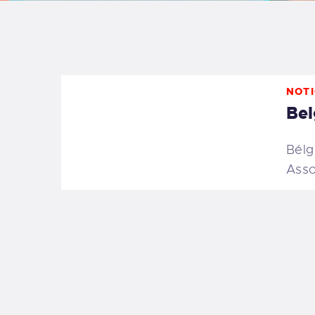
B
F
NOTI
C
Bel
Bélg
Asso
T
S
W
P