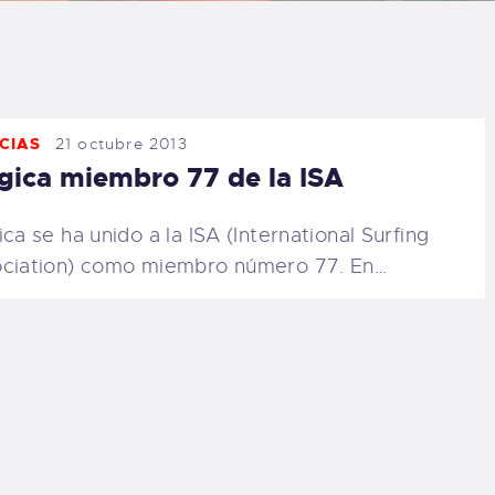
LOG
AQ
CIAS
21 octubre 2013
ONTACTO
gica miembro 77 de la ISA
CARRITO
ica se ha unido a la ISA (International Surfing
ciation) como miembro número 77. En…
IENDA FAMILY
URFERS
EBCAM SALINAS
EDIDOS