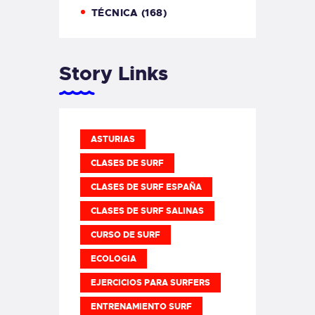
TÉCNICA
(168)
Story Links
ASTURIAS
CLASES DE SURF
CLASES DE SURF ESPAÑA
CLASES DE SURF SALINAS
CURSO DE SURF
ECOLOGIA
EJERCICIOS PARA SURFERS
ENTRENAMIENTO SURF