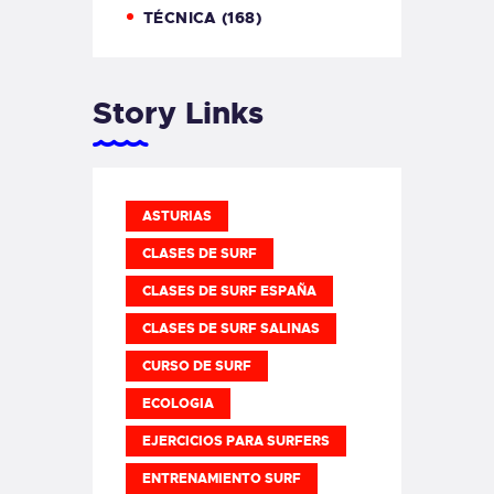
TÉCNICA
(168)
Story Links
ASTURIAS
CLASES DE SURF
CLASES DE SURF ESPAÑA
CLASES DE SURF SALINAS
CURSO DE SURF
ECOLOGIA
EJERCICIOS PARA SURFERS
ENTRENAMIENTO SURF