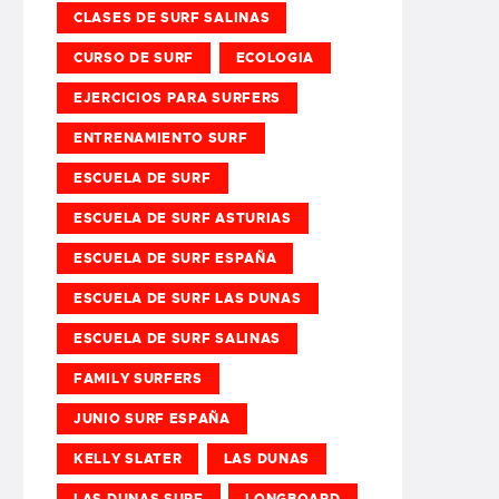
CLASES DE SURF SALINAS
CURSO DE SURF
ECOLOGIA
EJERCICIOS PARA SURFERS
ENTRENAMIENTO SURF
ESCUELA DE SURF
ESCUELA DE SURF ASTURIAS
ESCUELA DE SURF ESPAÑA
ESCUELA DE SURF LAS DUNAS
ESCUELA DE SURF SALINAS
FAMILY SURFERS
JUNIO SURF ESPAÑA
KELLY SLATER
LAS DUNAS
LAS DUNAS SURF
LONGBOARD