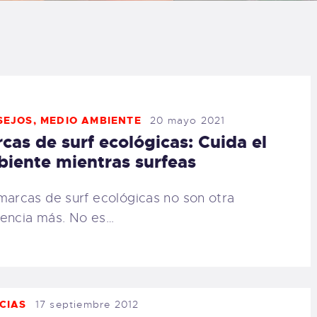
LOG
AQ
ONTACTO
SEJOS
,
MEDIO AMBIENTE
20 mayo 2021
cas de surf ecológicas: Cuida el
CARRITO
iente mientras surfeas
IENDA FAMILY
marcas de surf ecológicas no son otra
encia más. No es…
URFERS
EBCAM SALINAS
EDIDOS
CIAS
17 septiembre 2012