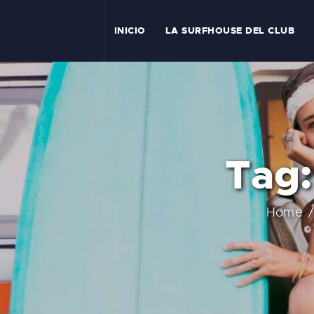
I
INICIO
LA SURFHOUSE DEL CLUB
T
L
C
Tag:
S
C
Home
E
A