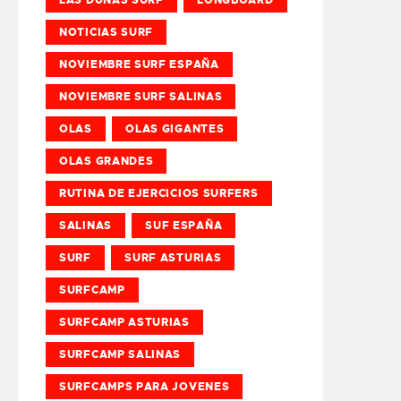
NOTICIAS SURF
NOVIEMBRE SURF ESPAÑA
NOVIEMBRE SURF SALINAS
OLAS
OLAS GIGANTES
OLAS GRANDES
RUTINA DE EJERCICIOS SURFERS
SALINAS
SUF ESPAÑA
SURF
SURF ASTURIAS
SURFCAMP
SURFCAMP ASTURIAS
SURFCAMP SALINAS
SURFCAMPS PARA JOVENES