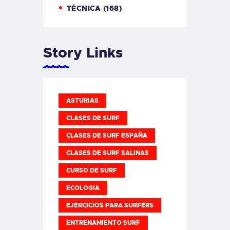
TÉCNICA
(168)
Story Links
ASTURIAS
CLASES DE SURF
CLASES DE SURF ESPAÑA
CLASES DE SURF SALINAS
CURSO DE SURF
ECOLOGIA
EJERCICIOS PARA SURFERS
ENTRENAMIENTO SURF