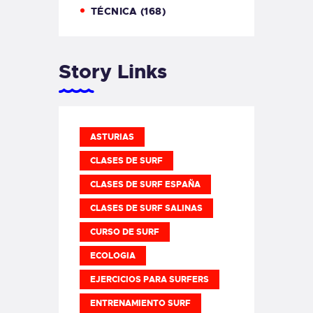
TÉCNICA
(168)
Story Links
ASTURIAS
CLASES DE SURF
CLASES DE SURF ESPAÑA
CLASES DE SURF SALINAS
CURSO DE SURF
ECOLOGIA
EJERCICIOS PARA SURFERS
ENTRENAMIENTO SURF