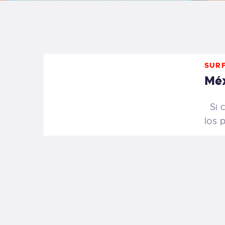
B
F
SURF
C
Méx
Si c
los 
T
S
W
P