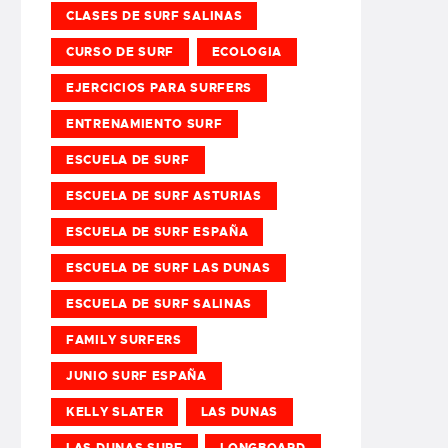
CLASES DE SURF SALINAS
CURSO DE SURF
ECOLOGIA
EJERCICIOS PARA SURFERS
ENTRENAMIENTO SURF
ESCUELA DE SURF
ESCUELA DE SURF ASTURIAS
ESCUELA DE SURF ESPAÑA
ESCUELA DE SURF LAS DUNAS
ESCUELA DE SURF SALINAS
FAMILY SURFERS
JUNIO SURF ESPAÑA
KELLY SLATER
LAS DUNAS
LAS DUNAS SURF
LONGBOARD