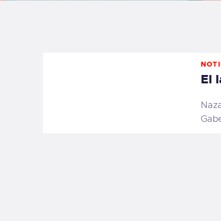
B
F
NOTI
C
El 
Naza
Gabe
T
S
W
P