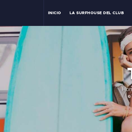
I
INICIO
LA SURFHOUSE DEL CLUB
T
L
C
S
C
Ho
E
A