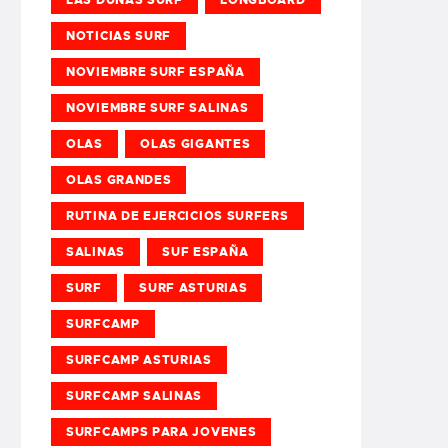
NOTICIAS SURF
NOVIEMBRE SURF ESPAÑA
NOVIEMBRE SURF SALINAS
OLAS
OLAS GIGANTES
OLAS GRANDES
RUTINA DE EJERCICIOS SURFERS
SALINAS
SUF ESPAÑA
SURF
SURF ASTURIAS
SURFCAMP
SURFCAMP ASTURIAS
SURFCAMP SALINAS
SURFCAMPS PARA JOVENES