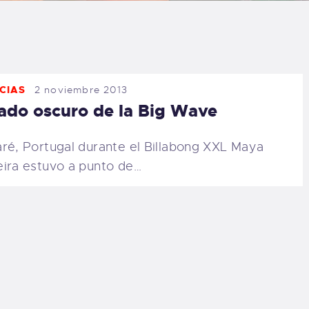
LOG
AQ
CIAS
2 noviembre 2013
ONTACTO
lado oscuro de la Big Wave
CARRITO
ré, Portugal durante el Billabong XXL Maya
ira estuvo a punto de…
IENDA FAMILY
URFERS
EBCAM SALINAS
EDIDOS