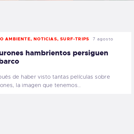
LOG
AQ
O AMBIENTE
,
NOTICIAS
,
SURF-TRIPS
7 agosto
ONTACTO
urones hambrientos persiguen
CARRITO
barco
IENDA FAMILY
ués de haber visto tantas películas sobre
rones, la imagen que tenemos…
URFERS
EBCAM SALINAS
EDIDOS