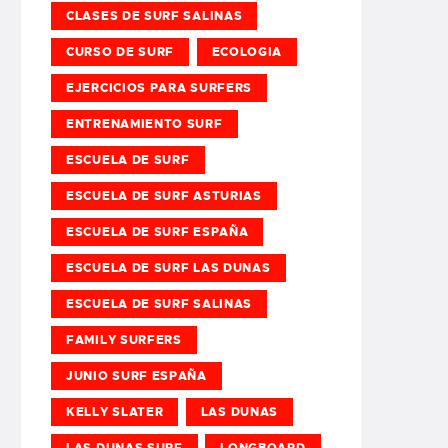
CLASES DE SURF SALINAS
CURSO DE SURF
ECOLOGIA
EJERCICIOS PARA SURFERS
ENTRENAMIENTO SURF
ESCUELA DE SURF
ESCUELA DE SURF ASTURIAS
ESCUELA DE SURF ESPAÑA
ESCUELA DE SURF LAS DUNAS
ESCUELA DE SURF SALINAS
FAMILY SURFERS
JUNIO SURF ESPAÑA
KELLY SLATER
LAS DUNAS
LAS DUNAS SURF
LONGBOARD