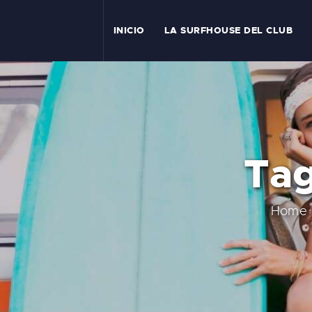
I
INICIO
LA SURFHOUSE DEL CLUB
T
L
C
Tag
S
C
Home
E
A