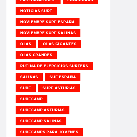
NOTICIAS SURF
NOVIEMBRE SURF ESPAÑA
NOVIEMBRE SURF SALINAS
OLAS
OLAS GIGANTES
OLAS GRANDES
RUTINA DE EJERCICIOS SURFERS
SALINAS
SUF ESPAÑA
SURF
SURF ASTURIAS
SURFCAMP
SURFCAMP ASTURIAS
SURFCAMP SALINAS
SURFCAMPS PARA JOVENES