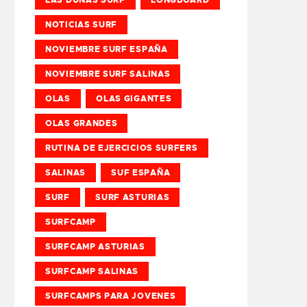
NOTICIAS SURF
NOVIEMBRE SURF ESPAÑA
NOVIEMBRE SURF SALINAS
OLAS
OLAS GIGANTES
OLAS GRANDES
RUTINA DE EJERCICIOS SURFERS
SALINAS
SUF ESPAÑA
SURF
SURF ASTURIAS
SURFCAMP
SURFCAMP ASTURIAS
SURFCAMP SALINAS
SURFCAMPS PARA JOVENES