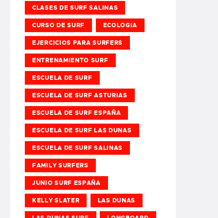
CLASES DE SURF SALINAS
CURSO DE SURF
ECOLOGIA
EJERCICIOS PARA SURFERS
ENTRENAMIENTO SURF
ESCUELA DE SURF
ESCUELA DE SURF ASTURIAS
ESCUELA DE SURF ESPAÑA
ESCUELA DE SURF LAS DUNAS
ESCUELA DE SURF SALINAS
FAMILY SURFERS
JUNIO SURF ESPAÑA
KELLY SLATER
LAS DUNAS
LAS DUNAS SURF
LONGBOARD