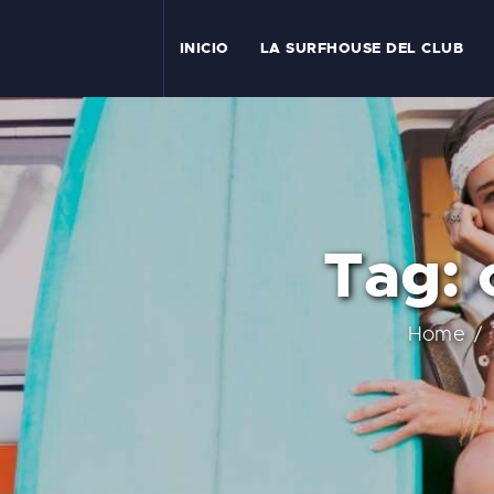
I
INICIO
LA SURFHOUSE DEL CLUB
T
L
C
Tag: 
S
C
Home
E
A