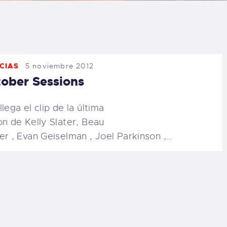
LOG
AQ
CIAS
5 noviembre 2012
ONTACTO
ober Sessions
CARRITO
llega el clip de la última
on de Kelly Slater, Beau
IENDA FAMILY
er , Evan Geiselman , Joel Parkinson ,…
URFERS
EBCAM SALINAS
EDIDOS