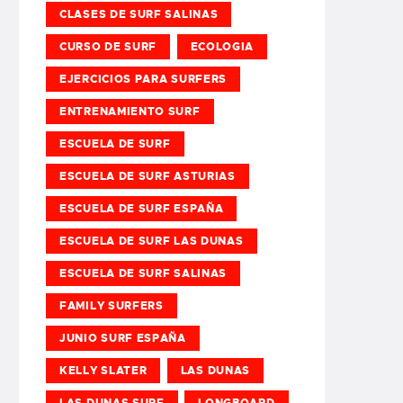
CLASES DE SURF SALINAS
CURSO DE SURF
ECOLOGIA
EJERCICIOS PARA SURFERS
ENTRENAMIENTO SURF
ESCUELA DE SURF
ESCUELA DE SURF ASTURIAS
ESCUELA DE SURF ESPAÑA
ESCUELA DE SURF LAS DUNAS
ESCUELA DE SURF SALINAS
FAMILY SURFERS
JUNIO SURF ESPAÑA
KELLY SLATER
LAS DUNAS
LAS DUNAS SURF
LONGBOARD