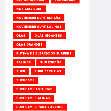
NOTICIAS SURF
NOVIEMBRE SURF ESPAÑA
NOVIEMBRE SURF SALINAS
OLAS
OLAS GIGANTES
OLAS GRANDES
RUTINA DE EJERCICIOS SURFERS
SALINAS
SUF ESPAÑA
SURF
SURF ASTURIAS
SURFCAMP
SURFCAMP ASTURIAS
SURFCAMP SALINAS
SURFCAMPS PARA JOVENES