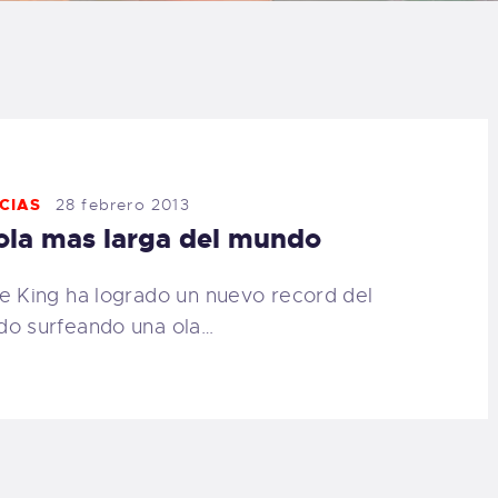
LOG
AQ
ONTACTO
CIAS
28 febrero 2013
CARRITO
ola mas larga del mundo
IENDA FAMILY
e King ha logrado un nuevo record del
o surfeando una ola…
URFERS
EBCAM SALINAS
EDIDOS