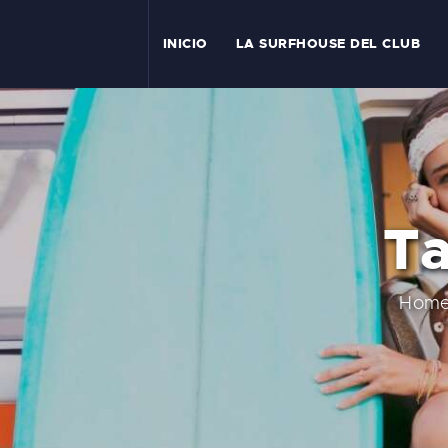
I
INICIO
LA SURFHOUSE DEL CLUB
T
L
C
Ta
S
C
Hom
E
A