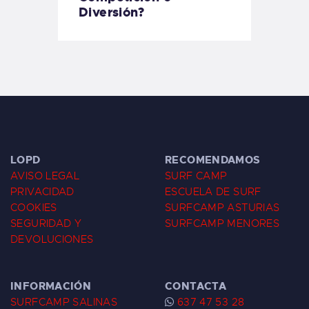
Diversión?
LOPD
RECOMENDAMOS
AVISO LEGAL
SURF CAMP
PRIVACIDAD
ESCUELA DE SURF
COOKIES
SURFCAMP ASTURIAS
SEGURIDAD Y
SURFCAMP MENORES
DEVOLUCIONES
INFORMACIÓN
CONTACTA
SURFCAMP SALINAS
637 47 53 28