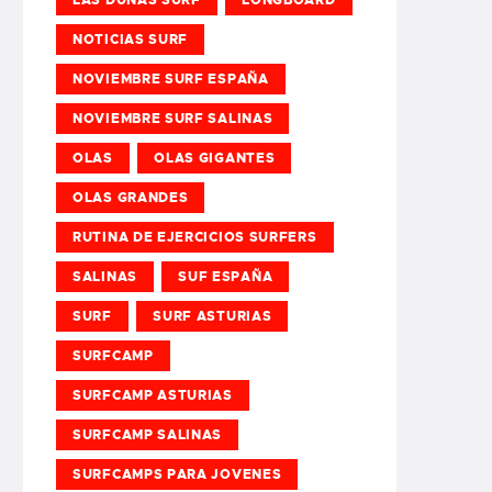
NOTICIAS SURF
NOVIEMBRE SURF ESPAÑA
NOVIEMBRE SURF SALINAS
OLAS
OLAS GIGANTES
OLAS GRANDES
RUTINA DE EJERCICIOS SURFERS
SALINAS
SUF ESPAÑA
SURF
SURF ASTURIAS
SURFCAMP
SURFCAMP ASTURIAS
SURFCAMP SALINAS
SURFCAMPS PARA JOVENES