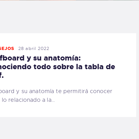
LOG
AQ
ONTACTO
SEJOS
28 abril 2022
fboard y su anatomía:
CARRITO
ociendo todo sobre la tabla de
f.
IENDA FAMILY
board y su anatomía te permitirá conocer
URFERS
 lo relacionado a la…
EBCAM SALINAS
EDIDOS