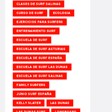
CLASES DE SURF SALINAS
CURSO DE SURF
ECOLOGIA
EJERCICIOS PARA SURFERS
ENTRENAMIENTO SURF
ESCUELA DE SURF
ESCUELA DE SURF ASTURIAS
ESCUELA DE SURF ESPAÑA
ESCUELA DE SURF LAS DUNAS
ESCUELA DE SURF SALINAS
FAMILY SURFERS
JUNIO SURF ESPAÑA
KELLY SLATER
LAS DUNAS
LAS DUNAS SURF
LONGBOARD