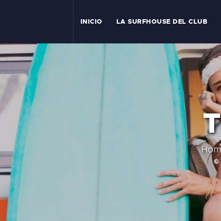
I
INICIO
LA SURFHOUSE DEL CLUB
T
L
C
T
S
C
Hom
E
A