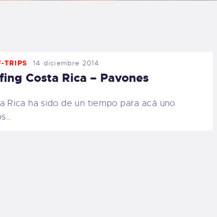
LOG
AQ
-TRIPS
14 diciembre 2014
ONTACTO
fing Costa Rica – Pavones
CARRITO
a Rica ha sido de un tiempo para acá uno
os…
IENDA FAMILY
URFERS
EBCAM SALINAS
EDIDOS