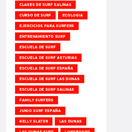
CLASES DE SURF SALINAS
CURSO DE SURF
ECOLOGIA
EJERCICIOS PARA SURFERS
ENTRENAMIENTO SURF
ESCUELA DE SURF
ESCUELA DE SURF ASTURIAS
ESCUELA DE SURF ESPAÑA
ESCUELA DE SURF LAS DUNAS
ESCUELA DE SURF SALINAS
FAMILY SURFERS
JUNIO SURF ESPAÑA
KELLY SLATER
LAS DUNAS
LAS DUNAS SURF
LONGBOARD