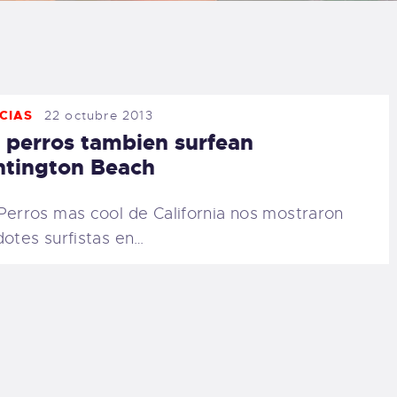
LOG
AQ
CIAS
22 octubre 2013
ONTACTO
 perros tambien surfean
tington Beach
CARRITO
Perros mas cool de California nos mostraron
IENDA FAMILY
dotes surfistas en…
URFERS
EBCAM SALINAS
EDIDOS