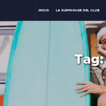
I
INICIO
LA SURFHOUSE DEL CLUB
T
L
C
Tag:
S
C
Home
E
A