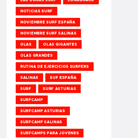
NOTICIAS SURF
NOVIEMBRE SURF ESPAÑA
NOVIEMBRE SURF SALINAS
OLAS
OLAS GIGANTES
OLAS GRANDES
RUTINA DE EJERCICIOS SURFERS
SALINAS
SUF ESPAÑA
SURF
SURF ASTURIAS
SURFCAMP
SURFCAMP ASTURIAS
SURFCAMP SALINAS
SURFCAMPS PARA JOVENES