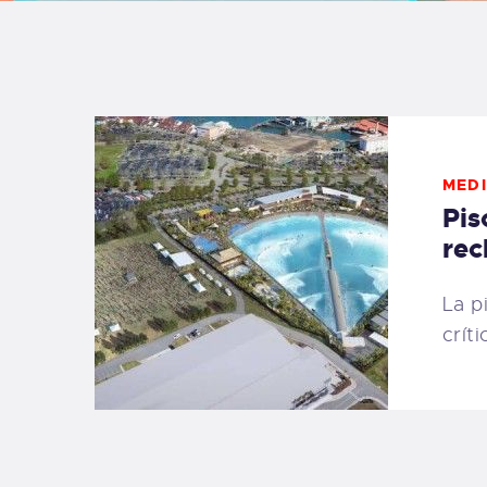
B
F
C
MEDI
Pis
rec
T
La p
crít
S
W
P