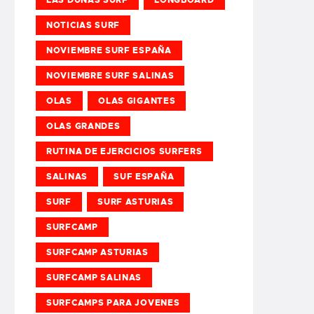
NOTICIAS SURF
NOVIEMBRE SURF ESPAÑA
NOVIEMBRE SURF SALINAS
OLAS
OLAS GIGANTES
OLAS GRANDES
RUTINA DE EJERCICIOS SURFERS
SALINAS
SUF ESPAÑA
SURF
SURF ASTURIAS
SURFCAMP
SURFCAMP ASTURIAS
SURFCAMP SALINAS
SURFCAMPS PARA JOVENES