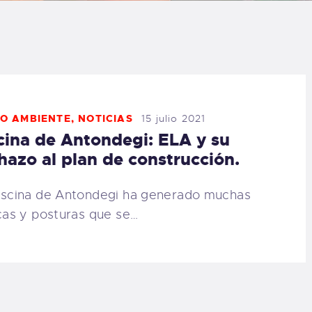
LOG
AQ
ONTACTO
O AMBIENTE
,
NOTICIAS
15 julio 2021
cina de Antondegi: ELA y su
CARRITO
hazo al plan de construcción.
IENDA FAMILY
iscina de Antondegi ha generado muchas
icas y posturas que se…
URFERS
EBCAM SALINAS
EDIDOS