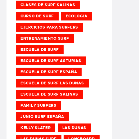
CLASES DE SURF SALINAS
CURSO DE SURF
ECOLOGIA
EJERCICIOS PARA SURFERS
ENTRENAMIENTO SURF
ESCUELA DE SURF
ESCUELA DE SURF ASTURIAS
ESCUELA DE SURF ESPAÑA
ESCUELA DE SURF LAS DUNAS
ESCUELA DE SURF SALINAS
FAMILY SURFERS
JUNIO SURF ESPAÑA
KELLY SLATER
LAS DUNAS
LAS DUNAS SURF
LONGBOARD