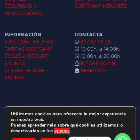
SEGURIDAD Y
SURFCAMP MENORES
DEVOLUCIONES
INFORMACIÓN
CONTACTA
SURFCAMP SALINAS
637 47 53 28
TARIFAS SURFCAMP
10:00h. a 14:00h.
ESCUELA DE SURF
16:00h. a 20:00h.
SALINAS
INFORMACIÓN
CLASES DE SURF
RESERVAS
SALINAS
Utilizamos cookies para ofrecerte la mejor experiencia
ESCUELA DE SURF LAS DUNAS ©
2026.
en nuestra web.
Puedes aprender más sobre qué cookies utilizamos o
C/ BERNARDO ÁLVAREZ GALAN 1, SALINAS
desactivarlas en los
ajustes
.
(ASTURIAS)