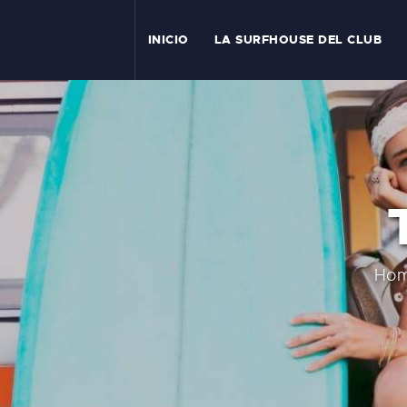
I
INICIO
LA SURFHOUSE DEL CLUB
T
L
C
S
C
Ho
E
A