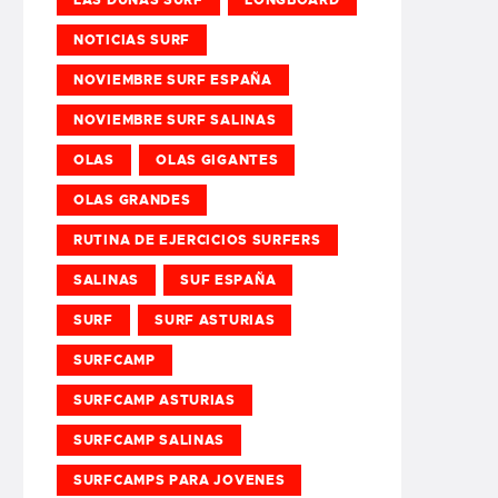
NOTICIAS SURF
NOVIEMBRE SURF ESPAÑA
NOVIEMBRE SURF SALINAS
OLAS
OLAS GIGANTES
OLAS GRANDES
RUTINA DE EJERCICIOS SURFERS
SALINAS
SUF ESPAÑA
SURF
SURF ASTURIAS
SURFCAMP
SURFCAMP ASTURIAS
SURFCAMP SALINAS
SURFCAMPS PARA JOVENES