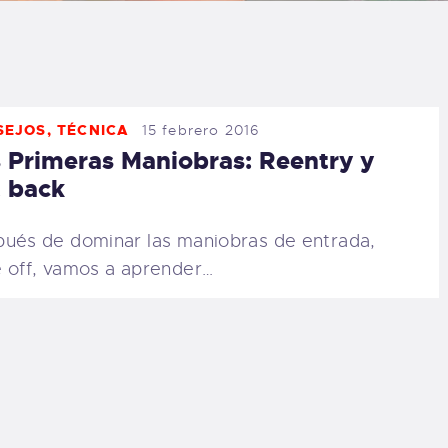
LOG
AQ
SEJOS
,
TÉCNICA
15 febrero 2016
ONTACTO
 Primeras Maniobras: Reentry y
 back
CARRITO
ués de dominar las maniobras de entrada,
IENDA FAMILY
 off, vamos a aprender…
URFERS
EBCAM SALINAS
EDIDOS