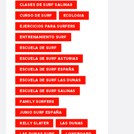
CLASES DE SURF SALINAS
CURSO DE SURF
ECOLOGIA
EJERCICIOS PARA SURFERS
ENTRENAMIENTO SURF
ESCUELA DE SURF
ESCUELA DE SURF ASTURIAS
ESCUELA DE SURF ESPAÑA
ESCUELA DE SURF LAS DUNAS
ESCUELA DE SURF SALINAS
FAMILY SURFERS
JUNIO SURF ESPAÑA
KELLY SLATER
LAS DUNAS
LAS DUNAS SURF
LONGBOARD