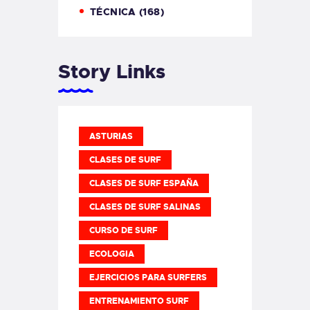
TÉCNICA
(168)
Story Links
ASTURIAS
CLASES DE SURF
CLASES DE SURF ESPAÑA
CLASES DE SURF SALINAS
CURSO DE SURF
ECOLOGIA
EJERCICIOS PARA SURFERS
ENTRENAMIENTO SURF