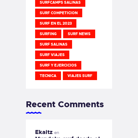
SURFCAMPS SALINAS
SURF COMPETICION
SURF EN EL 2023
SURFING
SURF NEWS
SURF SALINAS
SURF VIAJES
SURF Y EJERCICIOS
TECNICA
VIAJES SURF
Recent Comments
Ekaitz
en