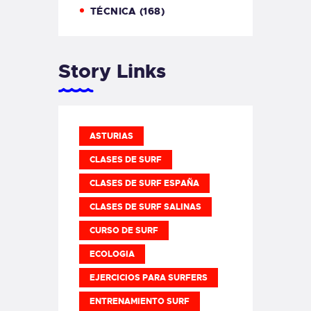
TÉCNICA
(168)
Story Links
ASTURIAS
CLASES DE SURF
CLASES DE SURF ESPAÑA
CLASES DE SURF SALINAS
CURSO DE SURF
ECOLOGIA
EJERCICIOS PARA SURFERS
ENTRENAMIENTO SURF