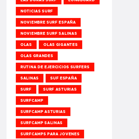
NOTICIAS SURF
NOVIEMBRE SURF ESPAÑA
NOVIEMBRE SURF SALINAS
OLAS
OLAS GIGANTES
OLAS GRANDES
RUTINA DE EJERCICIOS SURFERS
SALINAS
SUF ESPAÑA
SURF
SURF ASTURIAS
SURFCAMP
SURFCAMP ASTURIAS
SURFCAMP SALINAS
SURFCAMPS PARA JOVENES