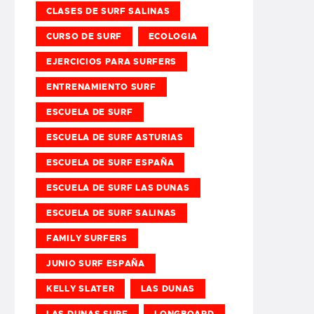
CLASES DE SURF SALINAS
CURSO DE SURF
ECOLOGIA
EJERCICIOS PARA SURFERS
ENTRENAMIENTO SURF
ESCUELA DE SURF
ESCUELA DE SURF ASTURIAS
ESCUELA DE SURF ESPAÑA
ESCUELA DE SURF LAS DUNAS
ESCUELA DE SURF SALINAS
FAMILY SURFERS
JUNIO SURF ESPAÑA
KELLY SLATER
LAS DUNAS
LAS DUNAS SURF
LONGBOARD