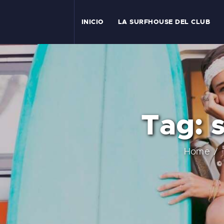
I
INICIO
LA SURFHOUSE DEL CLUB
T
L
C
Tag: 
S
C
Home
E
A