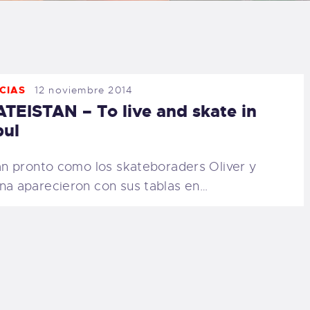
LOG
AQ
CIAS
12 noviembre 2014
ONTACTO
TEISTAN – To live and skate in
bul
CARRITO
pronto como los skateboraders Oliver y
IENDA FAMILY
na aparecieron con sus tablas en…
URFERS
EBCAM SALINAS
EDIDOS