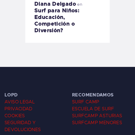
Diana Delgado
en
Surf para Niños:
Educación,
Competición o
Diversión?
LOPD
RECOMENDAMOS
AVISO LEGAL
SURF CAMP
PRIVACIDAD
ESCUELA DE SURF
COOKIES
SURFCAMP ASTURIAS
SEGURIDAD Y
SURFCAMP MENORES
DEVOLUCIONES