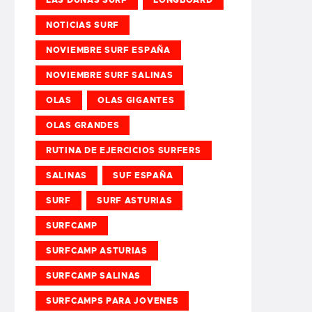
NOTICIAS SURF
NOVIEMBRE SURF ESPAÑA
NOVIEMBRE SURF SALINAS
OLAS
OLAS GIGANTES
OLAS GRANDES
RUTINA DE EJERCICIOS SURFERS
SALINAS
SUF ESPAÑA
SURF
SURF ASTURIAS
SURFCAMP
SURFCAMP ASTURIAS
SURFCAMP SALINAS
SURFCAMPS PARA JOVENES