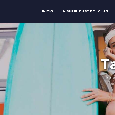
I
INICIO
LA SURFHOUSE DEL CLUB
T
L
C
Ta
S
C
Hom
E
A