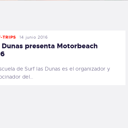
LOG
AQ
-TRIPS
14 junio 2016
ONTACTO
 Dunas presenta Motorbeach
16
CARRITO
scuela de Surf las Dunas es el organizador y
IENDA FAMILY
ocinador del…
URFERS
EBCAM SALINAS
EDIDOS