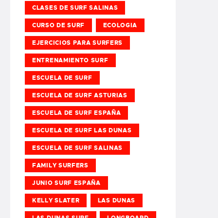
CLASES DE SURF SALINAS
CURSO DE SURF
ECOLOGIA
EJERCICIOS PARA SURFERS
ENTRENAMIENTO SURF
ESCUELA DE SURF
ESCUELA DE SURF ASTURIAS
ESCUELA DE SURF ESPAÑA
ESCUELA DE SURF LAS DUNAS
ESCUELA DE SURF SALINAS
FAMILY SURFERS
JUNIO SURF ESPAÑA
KELLY SLATER
LAS DUNAS
LAS DUNAS SURF
LONGBOARD