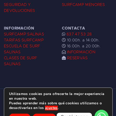
SEGURIDAD Y
SURFCAMP MENORES
DEVOLUCIONES
INFORMACIÓN
CONTACTA
SURFCAMP SALINAS
637 47 53 28
TARIFAS SURFCAMP
10:00h. a 14:00h.
ESCUELA DE SURF
16:00h. a 20:00h.
SALINAS
INFORMACIÓN
CLASES DE SURF
RESERVAS
SALINAS
Utilizamos cookies para ofrecerte la mejor experiencia
ESCUELA DE SURF LAS DUNAS ©
2026.
en nuestra web.
Puedes aprender más sobre qué cookies utilizamos o
C/ BERNARDO ÁLVAREZ GALAN 1, SALINAS
desactivarlas en los
ajustes
.
(ASTURIAS)