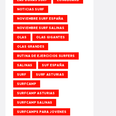
NOTICIAS SURF
NOVIEMBRE SURF ESPAÑA
NOVIEMBRE SURF SALINAS
OLAS
OLAS GIGANTES
OLAS GRANDES
RUTINA DE EJERCICIOS SURFERS
SALINAS
SUF ESPAÑA
SURF
SURF ASTURIAS
SURFCAMP
SURFCAMP ASTURIAS
SURFCAMP SALINAS
SURFCAMPS PARA JOVENES