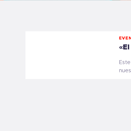
B
F
EVE
C
«El
Este
nues
T
S
W
P