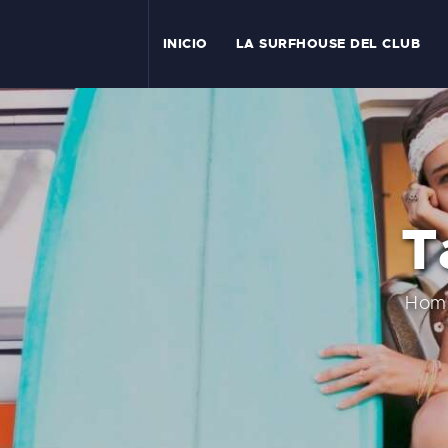
I
INICIO
LA SURFHOUSE DEL CLUB
T
L
C
T
S
C
Hom
E
A