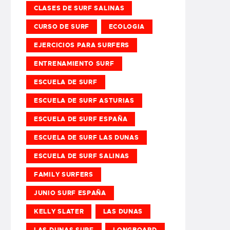
CLASES DE SURF SALINAS
CURSO DE SURF
ECOLOGIA
EJERCICIOS PARA SURFERS
ENTRENAMIENTO SURF
ESCUELA DE SURF
ESCUELA DE SURF ASTURIAS
ESCUELA DE SURF ESPAÑA
ESCUELA DE SURF LAS DUNAS
ESCUELA DE SURF SALINAS
FAMILY SURFERS
JUNIO SURF ESPAÑA
KELLY SLATER
LAS DUNAS
LAS DUNAS SURF
LONGBOARD