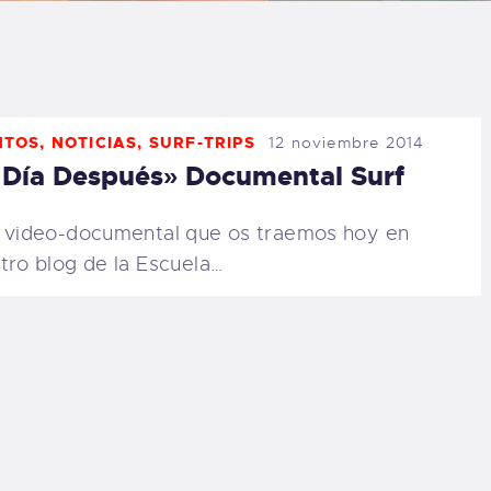
LOG
AQ
NTOS
,
NOTICIAS
,
SURF-TRIPS
12 noviembre 2014
ONTACTO
 Día Después» Documental Surf
CARRITO
 video-documental que os traemos hoy en
tro blog de la Escuela…
IENDA FAMILY
URFERS
EBCAM SALINAS
EDIDOS