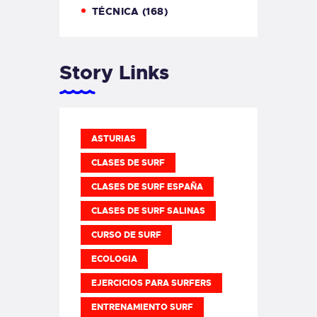
TÉCNICA
(168)
Story Links
ASTURIAS
CLASES DE SURF
CLASES DE SURF ESPAÑA
CLASES DE SURF SALINAS
CURSO DE SURF
ECOLOGIA
EJERCICIOS PARA SURFERS
ENTRENAMIENTO SURF