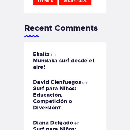
TECNICA
VIAJES SURF
Recent Comments
Ekaitz
en
Mundaka surf desde el
aire!
David Cienfuegos
en
Surf para Niños:
Educación,
Competición o
Diversión?
Diana Delgado
en
Surf para Niños: