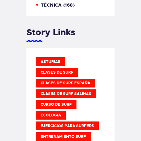
TÉCNICA
(168)
Story Links
ASTURIAS
CLASES DE SURF
CLASES DE SURF ESPAÑA
CLASES DE SURF SALINAS
CURSO DE SURF
ECOLOGIA
EJERCICIOS PARA SURFERS
ENTRENAMIENTO SURF