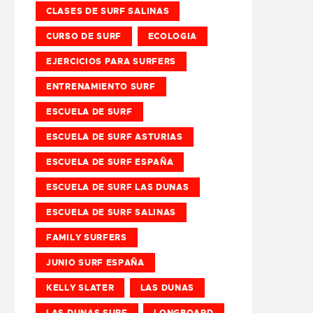
CLASES DE SURF SALINAS
CURSO DE SURF
ECOLOGIA
EJERCICIOS PARA SURFERS
ENTRENAMIENTO SURF
ESCUELA DE SURF
ESCUELA DE SURF ASTURIAS
ESCUELA DE SURF ESPAÑA
ESCUELA DE SURF LAS DUNAS
ESCUELA DE SURF SALINAS
FAMILY SURFERS
JUNIO SURF ESPAÑA
KELLY SLATER
LAS DUNAS
LAS DUNAS SURF
LONGBOARD