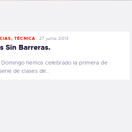
LOG
AQ
CIAS
,
TÉCNICA
27 junio 2013
ONTACTO
s Sin Barreras.
CARRITO
 Domingo hemos celebrado la primera de
serie de clases de…
IENDA FAMILY
URFERS
EBCAM SALINAS
EDIDOS