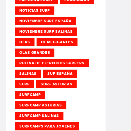
NOTICIAS SURF
NOVIEMBRE SURF ESPAÑA
NOVIEMBRE SURF SALINAS
OLAS
OLAS GIGANTES
OLAS GRANDES
RUTINA DE EJERCICIOS SURFERS
SALINAS
SUF ESPAÑA
SURF
SURF ASTURIAS
SURFCAMP
SURFCAMP ASTURIAS
SURFCAMP SALINAS
SURFCAMPS PARA JOVENES