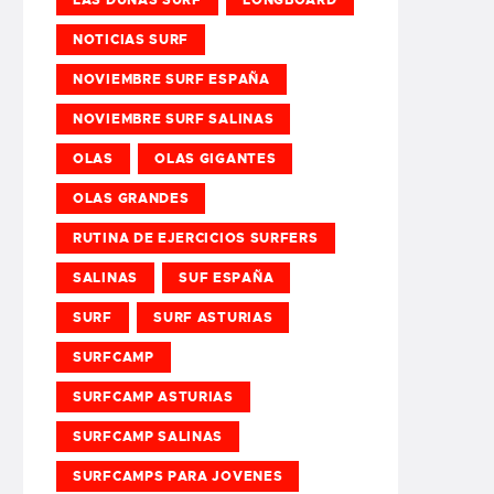
NOTICIAS SURF
NOVIEMBRE SURF ESPAÑA
NOVIEMBRE SURF SALINAS
OLAS
OLAS GIGANTES
OLAS GRANDES
RUTINA DE EJERCICIOS SURFERS
SALINAS
SUF ESPAÑA
SURF
SURF ASTURIAS
SURFCAMP
SURFCAMP ASTURIAS
SURFCAMP SALINAS
SURFCAMPS PARA JOVENES