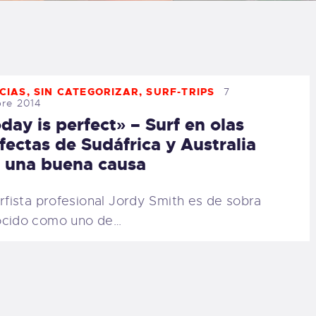
LOG
AQ
CIAS
,
SIN CATEGORIZAR
,
SURF-TRIPS
7
ONTACTO
bre 2014
day is perfect» – Surf en olas
CARRITO
fectas de Sudáfrica y Australia
 una buena causa
IENDA FAMILY
urfista profesional Jordy Smith es de sobra
URFERS
cido como uno de…
EBCAM SALINAS
EDIDOS