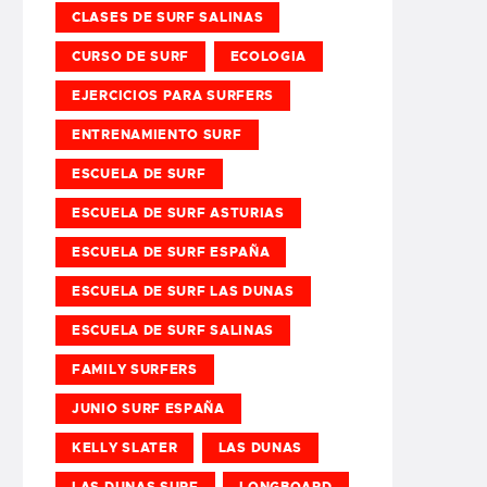
CLASES DE SURF SALINAS
CURSO DE SURF
ECOLOGIA
EJERCICIOS PARA SURFERS
ENTRENAMIENTO SURF
ESCUELA DE SURF
ESCUELA DE SURF ASTURIAS
ESCUELA DE SURF ESPAÑA
ESCUELA DE SURF LAS DUNAS
ESCUELA DE SURF SALINAS
FAMILY SURFERS
JUNIO SURF ESPAÑA
KELLY SLATER
LAS DUNAS
LAS DUNAS SURF
LONGBOARD