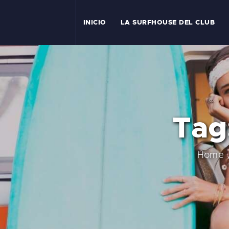
I
INICIO
LA SURFHOUSE DEL CLUB
T
L
C
Tag:
S
C
Home
E
A