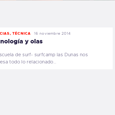
LOG
AQ
CIAS
,
TÉCNICA
16 noviembre 2014
ONTACTO
nología y olas
CARRITO
scuela de surf- surfcamp las Dunas nos
resa todo lo relacionado…
IENDA FAMILY
URFERS
EBCAM SALINAS
EDIDOS