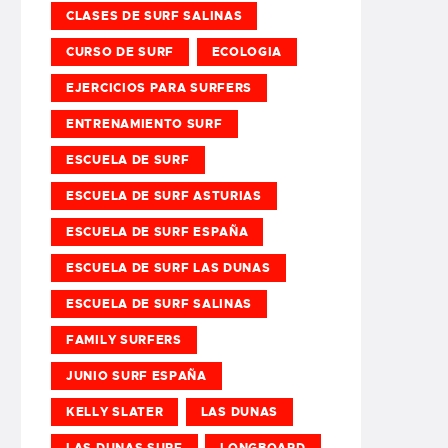
CLASES DE SURF SALINAS
CURSO DE SURF
ECOLOGIA
EJERCICIOS PARA SURFERS
ENTRENAMIENTO SURF
ESCUELA DE SURF
ESCUELA DE SURF ASTURIAS
ESCUELA DE SURF ESPAÑA
ESCUELA DE SURF LAS DUNAS
ESCUELA DE SURF SALINAS
FAMILY SURFERS
JUNIO SURF ESPAÑA
KELLY SLATER
LAS DUNAS
LAS DUNAS SURF
LONGBOARD