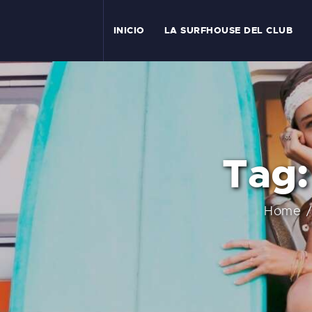
I
INICIO
LA SURFHOUSE DEL CLUB
T
L
C
Tag:
S
C
Home
E
A