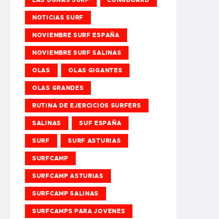
NOTICIAS SURF
NOVIEMBRE SURF ESPAÑA
NOVIEMBRE SURF SALINAS
OLAS
OLAS GIGANTES
OLAS GRANDES
RUTINA DE EJERCICIOS SURFERS
SALINAS
SUF ESPAÑA
SURF
SURF ASTURIAS
SURFCAMP
SURFCAMP ASTURIAS
SURFCAMP SALINAS
SURFCAMPS PARA JOVENES