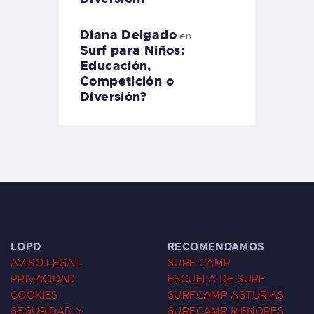
Diana Delgado
en
Surf para Niños:
Educación,
Competición o
Diversión?
LOPD
RECOMENDAMOS
AVISO LEGAL
SURF CAMP
PRIVACIDAD
ESCUELA DE SURF
COOKIES
SURFCAMP ASTURIAS
SEGURIDAD Y
SURFCAMP MENORES