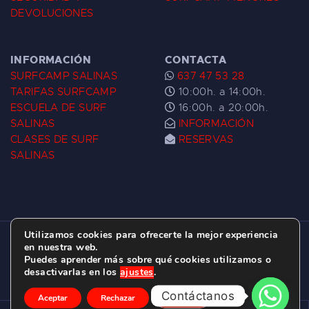
DEVOLUCIONES
INFORMACIÓN
CONTACTA
SURFCAMP SALINAS
637 47 53 28
TARIFAS SURFCAMP
10:00h. a 14:00h.
ESCUELA DE SURF
16:00h. a 20:00h.
SALINAS
INFORMACIÓN
CLASES DE SURF
RESERVAS
SALINAS
Utilizamos cookies para ofrecerte la mejor experiencia
ESCUELA DE SURF LAS DUNAS ©
2026.
en nuestra web.
Puedes aprender más sobre qué cookies utilizamos o
C/ BERNARDO ÁLVAREZ GALAN 1, SALINAS
desactivarlas en los
ajustes
.
(ASTURIAS)
Contáctanos
Aceptar
Rechazar
Ajustes