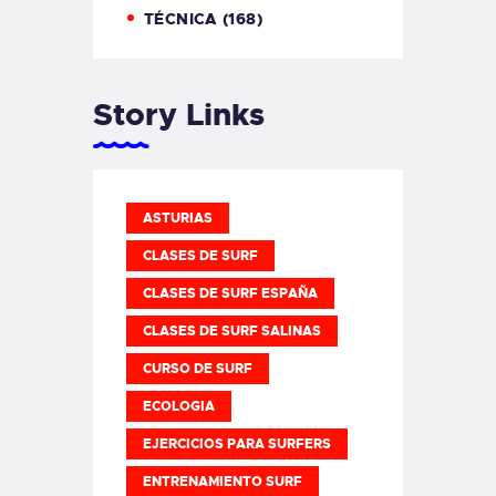
TÉCNICA
(168)
Story Links
ASTURIAS
CLASES DE SURF
CLASES DE SURF ESPAÑA
CLASES DE SURF SALINAS
CURSO DE SURF
ECOLOGIA
EJERCICIOS PARA SURFERS
ENTRENAMIENTO SURF