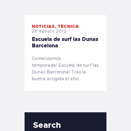
TIENDA FAMILY SURFERS
WEBCAM SALINAS
PEDIDOS
NOTICIAS
,
TÉCNICA
28 agosto 2012
Escuela de surf las Dunas
Barcelona
Comenzamos
temporada! Escuela de surf las
Dunas Barcelona! Tras la
buena acogida el año…
Search