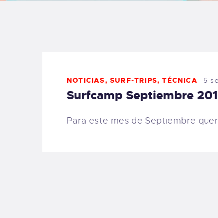
B
F
C
NOTICIAS
,
SURF-TRIPS
,
TÉCNICA
5 s
Surfcamp Septiembre 20
Para este mes de Septiembre quer
T
S
W
P