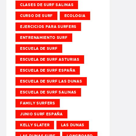
CLASES DE SURF SALINAS
CURSO DE SURF
ECOLOGIA
EJERCICIOS PARA SURFERS
ENTRENAMIENTO SURF
ESCUELA DE SURF
ESCUELA DE SURF ASTURIAS
ESCUELA DE SURF ESPAÑA
ESCUELA DE SURF LAS DUNAS
ESCUELA DE SURF SALINAS
FAMILY SURFERS
JUNIO SURF ESPAÑA
KELLY SLATER
LAS DUNAS
LAS DUNAS SURF
LONGBOARD