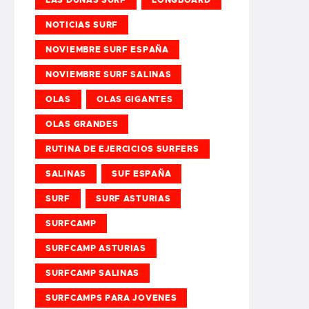
NOTICIAS SURF
NOVIEMBRE SURF ESPAÑA
NOVIEMBRE SURF SALINAS
OLAS
OLAS GIGANTES
OLAS GRANDES
RUTINA DE EJERCICIOS SURFERS
SALINAS
SUF ESPAÑA
SURF
SURF ASTURIAS
SURFCAMP
SURFCAMP ASTURIAS
SURFCAMP SALINAS
SURFCAMPS PARA JOVENES