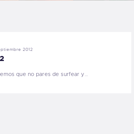
LOG
AQ
ONTACTO
eptiembre 2012
12
CARRITO
emos que no pares de surfear y…
IENDA FAMILY
URFERS
EBCAM SALINAS
EDIDOS