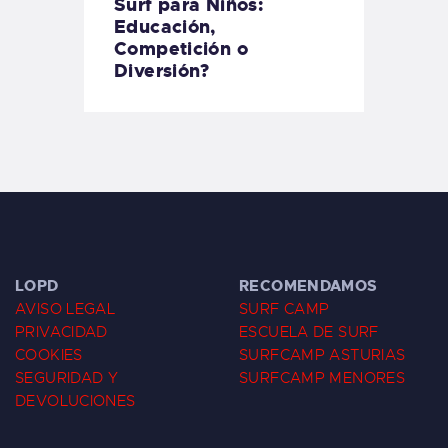
Surf para Niños:
Educación,
Competición o
Diversión?
LOPD
RECOMENDAMOS
AVISO LEGAL
SURF CAMP
PRIVACIDAD
ESCUELA DE SURF
COOKIES
SURFCAMP ASTURIAS
SEGURIDAD Y
SURFCAMP MENORES
DEVOLUCIONES