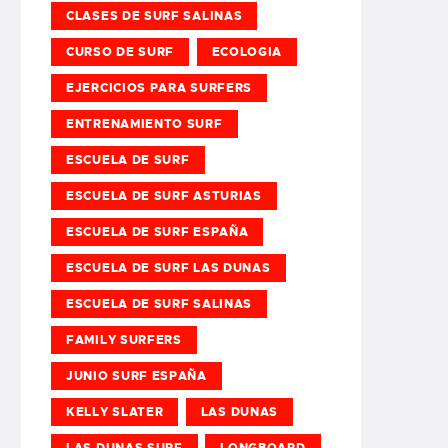
CLASES DE SURF SALINAS
CURSO DE SURF
ECOLOGIA
EJERCICIOS PARA SURFERS
ENTRENAMIENTO SURF
ESCUELA DE SURF
ESCUELA DE SURF ASTURIAS
ESCUELA DE SURF ESPAÑA
ESCUELA DE SURF LAS DUNAS
ESCUELA DE SURF SALINAS
FAMILY SURFERS
JUNIO SURF ESPAÑA
KELLY SLATER
LAS DUNAS
LAS DUNAS SURF
LONGBOARD