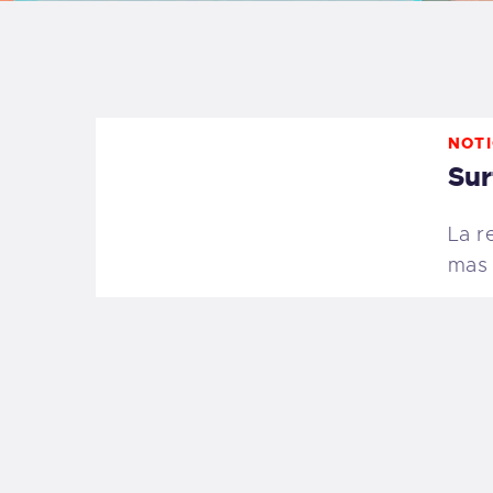
B
F
NOTI
C
Sur
La r
mas 
T
S
W
P