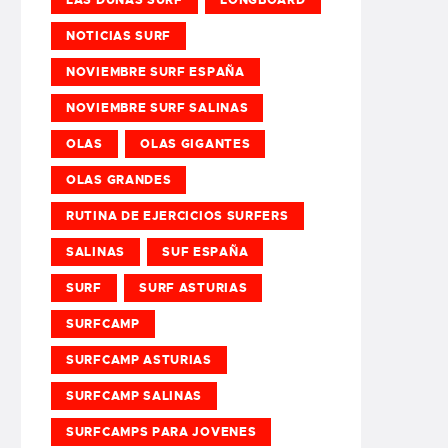
NOTICIAS SURF
NOVIEMBRE SURF ESPAÑA
NOVIEMBRE SURF SALINAS
OLAS
OLAS GIGANTES
OLAS GRANDES
RUTINA DE EJERCICIOS SURFERS
SALINAS
SUF ESPAÑA
SURF
SURF ASTURIAS
SURFCAMP
SURFCAMP ASTURIAS
SURFCAMP SALINAS
SURFCAMPS PARA JOVENES