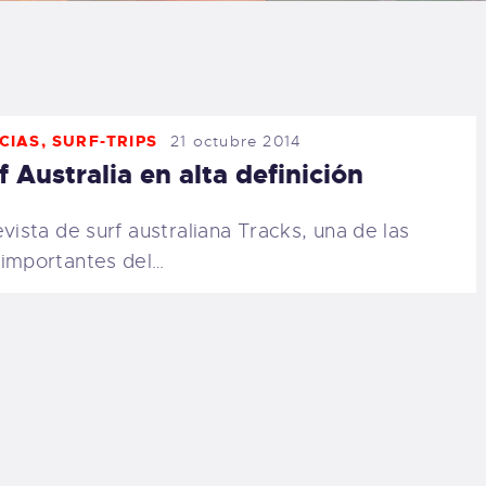
LOG
AQ
CIAS
,
SURF-TRIPS
21 octubre 2014
ONTACTO
f Australia en alta definición
CARRITO
evista de surf australiana Tracks, una de las
importantes del…
IENDA FAMILY
URFERS
EBCAM SALINAS
EDIDOS