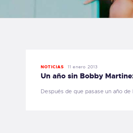
B
F
C
NOTICIAS
11 enero 2013
Un año sin Bobby Martinez
T
Después de que pasase un año de l
S
W
P