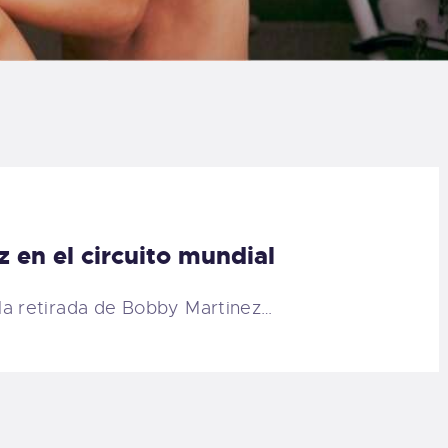
LOG
AQ
ONTACTO
CARRITO
 en el circuito mundial
IENDA FAMILY
a retirada de Bobby Martinez…
URFERS
EBCAM SALINAS
EDIDOS