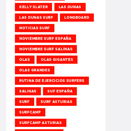
KELLY SLATER
LAS DUNAS
LAS DUNAS SURF
LONGBOARD
NOTICIAS SURF
NOVIEMBRE SURF ESPAÑA
NOVIEMBRE SURF SALINAS
OLAS
OLAS GIGANTES
OLAS GRANDES
RUTINA DE EJERCICIOS SURFERS
SALINAS
SUF ESPAÑA
SURF
SURF ASTURIAS
SURFCAMP
SURFCAMP ASTURIAS