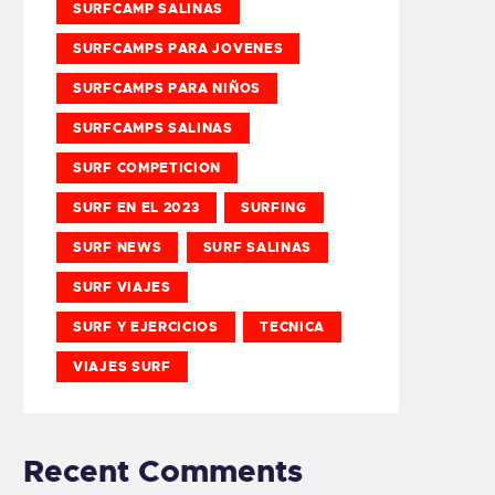
SURFCAMP SALINAS
SURFCAMPS PARA JOVENES
SURFCAMPS PARA NIÑOS
SURFCAMPS SALINAS
SURF COMPETICION
SURF EN EL 2023
SURFING
SURF NEWS
SURF SALINAS
SURF VIAJES
SURF Y EJERCICIOS
TECNICA
VIAJES SURF
Recent Comments