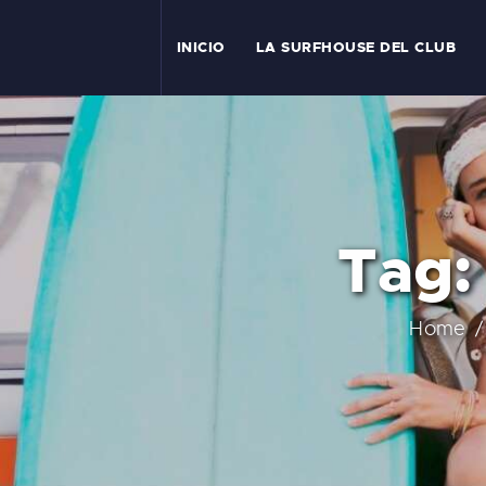
I
INICIO
LA SURFHOUSE DEL CLUB
T
L
C
Tag:
S
C
Home
E
A