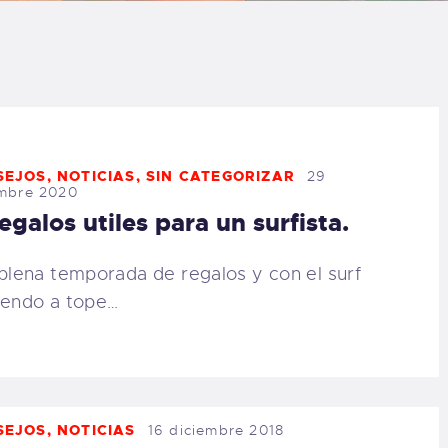
LOG
AQ
ONTACTO
SEJOS
,
NOTICIAS
,
SIN CATEGORIZAR
29
embre 2020
CARRITO
egalos utiles para un surfista.
IENDA FAMILY
lena temporada de regalos y con el surf
iendo a tope…
URFERS
EBCAM SALINAS
EDIDOS
SEJOS
,
NOTICIAS
16 diciembre 2018