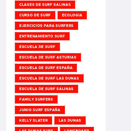
CLASES DE SURF SALINAS
CURSO DE SURF
ECOLOGIA
EJERCICIOS PARA SURFERS
ENTRENAMIENTO SURF
ESCUELA DE SURF
ESCUELA DE SURF ASTURIAS
ESCUELA DE SURF ESPAÑA
ESCUELA DE SURF LAS DUNAS
ESCUELA DE SURF SALINAS
FAMILY SURFERS
JUNIO SURF ESPAÑA
KELLY SLATER
LAS DUNAS
LAS DUNAS SURF
LONGBOARD