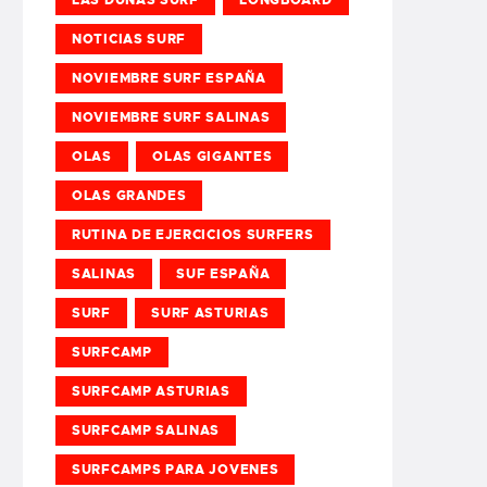
NOTICIAS SURF
NOVIEMBRE SURF ESPAÑA
NOVIEMBRE SURF SALINAS
OLAS
OLAS GIGANTES
OLAS GRANDES
RUTINA DE EJERCICIOS SURFERS
SALINAS
SUF ESPAÑA
SURF
SURF ASTURIAS
SURFCAMP
SURFCAMP ASTURIAS
SURFCAMP SALINAS
SURFCAMPS PARA JOVENES