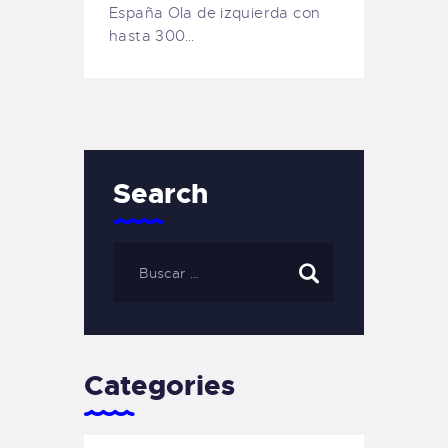
España Ola de izquierda con
hasta 300…
Search
Categories