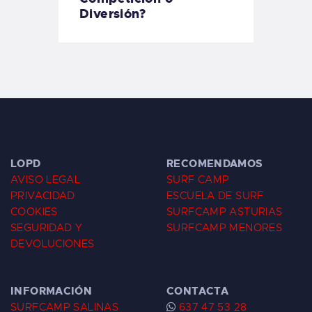
Diversión?
LOPD
RECOMENDAMOS
AVISO LEGAL
SURF CAMP
PRIVACIDAD
ESCUELA DE SURF
COOKIES
SURFCAMP ASTURIAS
SEGURIDAD Y
SURFCAMP MENORES
DEVOLUCIONES
INFORMACIÓN
CONTACTA
SURFCAMP SALINAS
637 47 53 28